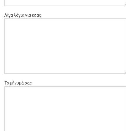
Λίγα λόγια για εσάς
Το μήνυμά σας