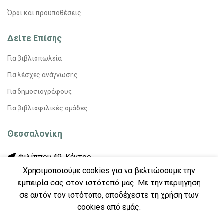
Όροι και προϋποθέσεις
Δείτε Επίσης
Για βιβλιοπωλεία
Για λέσχες ανάγνωσης
Για δημοσιογράφους
Για βιβλιοφιλικές ομάδες
Θεσσαλονίκη
Φιλίππου 49, Κέντρο
Χρησιμοποιούμε cookies για να βελτιώσουμε την
Τηλ: 2311 27 28 03
εμπειρία σας στον ιστότοπό μας. Με την περιήγηση
Εmail: info@daidaleos.gr
σε αυτόν τον ιστότοπο, αποδέχεστε τη χρήση των
cookies από εμάς.
Αθήνα