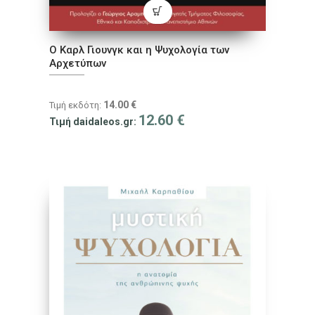
Ο Καρλ Γιουνγκ και η Ψυχολογία των
Αρχετύπων
14.00
€
Τιμή εκδότη:
12.60
€
Τιμή daidaleos.gr: