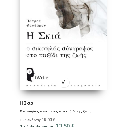
Η Σκιά
Ο σιωπηλός σύντροφος στο ταξίδι της ζωής
15.00
€
Τιμή εκδότη:
13.50
€
Τιμή daidaleos.gr: