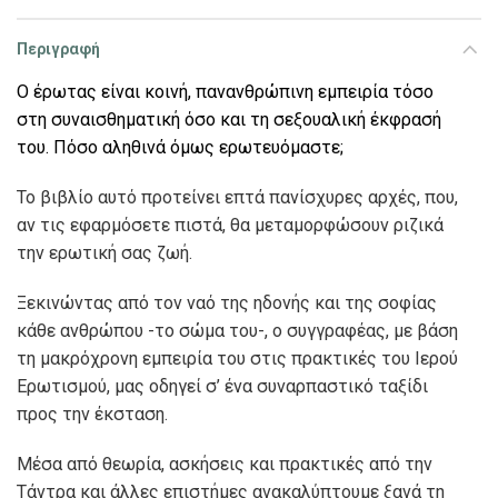
Περιγραφή
Ο έρωτας είναι κοινή, πανανθρώπινη εµπειρία τόσο
στη συναισθηµατική όσο και τη σεξουαλική έκφρασή
του. Πόσο αληθινά όµως ερωτευόµαστε;
Το βιβλίο αυτό προτείνει επτά πανίσχυρες αρχές, που,
αν τις εφαρµόσετε πιστά, θα µεταµορφώσουν ριζικά
την ερωτική σας ζωή.
Ξεκινώντας από τον ναό της ηδονής και της σοφίας
κάθε ανθρώπου -το σώµα του-, ο συγγραφέας, µε βάση
τη µακρόχρονη εµπειρία του στις πρακτικές του Ιερού
Ερωτισµού, µας οδηγεί σ’ ένα συναρπαστικό ταξίδι
προς την έκσταση.
Μέσα από θεωρία, ασκήσεις και πρακτικές από την
Τάντρα και άλλες επιστήµες ανακαλύπτουµε ξανά τη