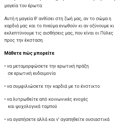
µαγεία του έρωτα.
Αυτή η µαγεία θ’ ανθίσει στη ζωή µας, αν το σώµα η
καρδιά µας και το πνεύµα ενωθούν κι αν οξύνουµε κι
εκλεπτύνουµε τις αισθήσεις µας, που είναι οι Πύλες
προς την έκσταση.
Μάθετε πώς µπορείτε
• να µεταµορφώσετε την ερωτική πράξη
σε ερωτική ευδαιµονία
• να συµφιλιώσετε την καρδιά µε το ένστικτο
• να λυτρωθείτε από κοινωνικές ενοχές
και ψυχολογικά ταµπού
• να αγαπήσετε αλλά και ν’ αγαπηθείτε ουσιαστικά