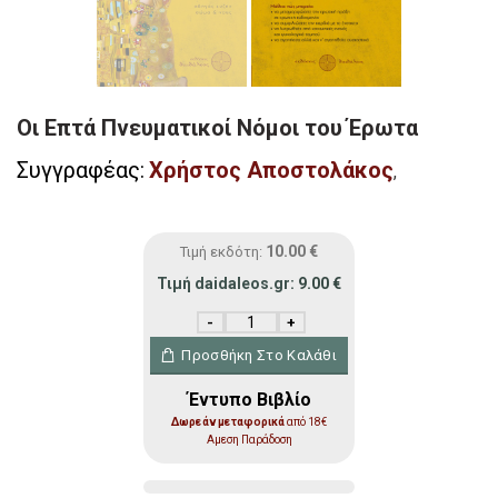
Οι Επτά Πνευματικοί Νόμοι του Έρωτα
Συγγραφέας:
Χρήστος Αποστολάκος
,
10.00
€
Τιμή εκδότη:
Τιμή daidaleos.gr:
9.00
€
Οι Επτά Πνευματικοί Νόμοι του Έρωτα πο
Προσθήκη Στο Καλάθι
Έντυπο Βιβλίο
Δωρεάν μεταφορικά
από 18€
Αμεση Παράδοση