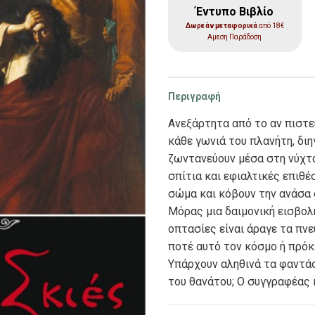
Έντυπο Βιβλίο
Δωρεάν μεταφορικά
από 18€
Αμεση Παράδοση
Περιγραφή
Ανεξάρτητα από το αν πιστε
κάθε γωνιά του πλανήτη, διη
ζωντανεύουν μέσα στη νύχτ
σπίτια και εφιαλτικές επιθ
σώμα και κόβουν την ανάσα 
Μόρας μια δαιμονική εισβολ
οπτασίες είναι άραγε τα πν
ποτέ αυτό τον κόσμο ή πρόκ
Υπάρχουν αληθινά τα φαντάσ
του θανάτου; Ο συγγραφέας 
φιλοσοφία, την πατερική θε