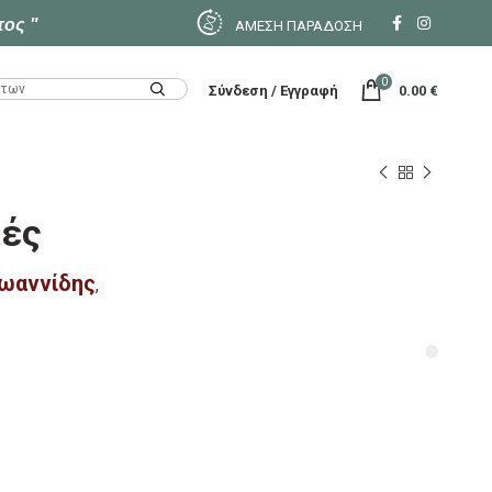
τος "
ΑΜΕΣΗ ΠΑΡΑΔΟΣΗ
0
Σύνδεση / Εγγραφή
0.00
€
ιές
Ιωαννίδης
,
τα