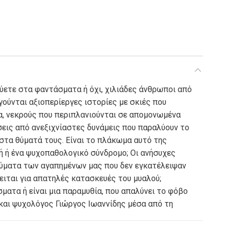
ύετε στα φαντάσματα ή όχι, χιλιάδες άνθρωποι από
γούνται αξιοπερίεργες ιστορίες με σκιές που
α, νεκρούς που περιπλανιούνται σε απομονωμένα
έσεις από ανεξιχνίαστες δυνάμεις που παραλύουν το
στα θύματά τους. Είναι το πλάκωμα αυτό της
ή ή ένα ψυχοπαθολογικό σύνδρομο; Οι ανήσυχες
εύματα των αγαπημένων μας που δεν εγκατέλειψαν
ειται για απατηλές κατασκευές του μυαλού;
ματα ή είναι μια παραμυθία, που απαλύνει το φόβο
και ψυχολόγος Γιώργος Ιωαννίδης μέσα από τη
ολογία και την ψυχολογία του βάθους, παρουσιάζει