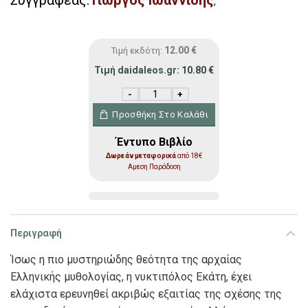
Συγγραφέας:
Γιώργος Ιωαννίδης
,
12.00
€
Τιμή εκδότη:
Τιμή daidaleos.gr:
10.80
€
Η Εκάτη της Νύχτας ποσότητα
Προσθήκη Στο Καλάθι
Έντυπο Βιβλίο
Δωρεάν μεταφορικά
από 18€
Αμεση Παράδοση
Περιγραφή
Ίσως η πιο μυστηριώδης θεότητα της αρχαίας
Ελληνικής μυθολογίας, η νυκτιπόλος Εκάτη, έχει
ελάχιστα ερευνηθεί ακριβώς εξαιτίας της σχέσης της