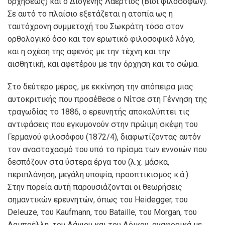
ορχήσεως) και ο Διογένης Λαέρτιος (Βίοι φιλοσόφων).
Σε αυτό το πλαίσιο εξετάζεται η ατοπία ως η
ταυτόχρονη συμμετοχή του Σωκράτη τόσο στον
ορθολογικό όσο και τον ερωτικό φιλοσοφικό λόγο,
και η σχέση της αφενός με την τέχνη και την
αισθητική, και αφετέρου με την όρχηση και το σώμα.
Στο δεύτερο μέρος, με εκκίνηση την απόπειρα μιας
αυτοκριτικής που προσέθεσε ο Νίτσε στη Γέννηση της
τραγωδίας το 1886, ο ερευνητής αποκαλύπτει τις
αντιφάσεις που εγκυμονούν στην πρώιμη σκέψη του
Γερμανού φιλοσόφου (1872/4), διαφωτίζοντας αυτόν
τον αναστοχασμό του υπό το πρίσμα των εννοιών που
δεσπόζουν στα ύστερα έργα του (λ.χ. μάσκα,
περιπλάνηση, μεγάλη υποψία, προοπτικισμός κ.ά.).
Στην πορεία αυτή παρουσιάζονται οι θεωρήσεις
σημαντικών ερευνητών, όπως του Heidegger, του
Deleuze, του Kaufmann, του Bataille, του Morgan, του
Λαμπρέλλη, του Λάγιου και του Δόικου, αναφορικά με