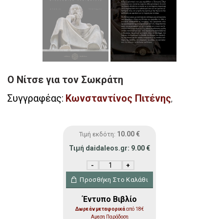
Ο Νίτσε για τον Σωκράτη
Συγγραφέας:
Κωνσταντίνος Πιτένης
,
10.00
€
Τιμή εκδότη:
Τιμή daidaleos.gr:
9.00
€
Ο Νίτσε για τον Σωκράτη ποσότητα
Προσθήκη Στο Καλάθι
Έντυπο Βιβλίο
Δωρεάν μεταφορικά
από 18€
Αμεση Παράδοση