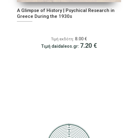
A Glimpse of History | Psychical Research in
Greece During the 1930s
8.00
€
Τιμή εκδότη:
7.20
€
Τιμή daidaleos.gr: