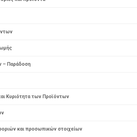
όντων
ρωμής
ν – Παράδοση
και Κυριότητα των Προϊόντων
ών
οφοριών και προσωπικών στοιχείων