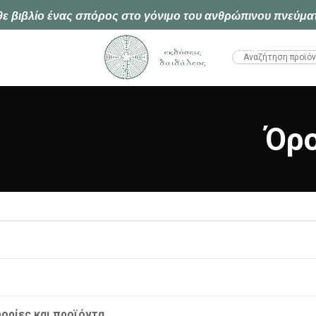
ε βιβλίο ένας σπόρος στο γόνιμο του ανθρώπινου πνεύμα
HTML1
Όρο
ορίες και προϊόντα