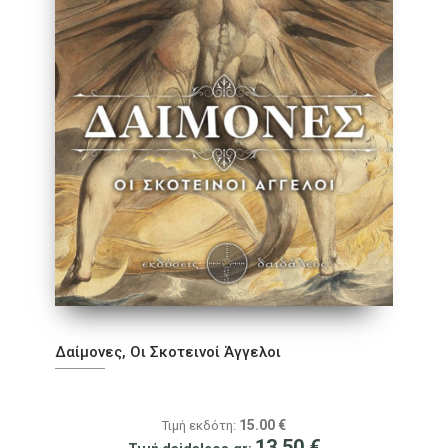
Δαίμονες, Οι Σκοτεινοί Άγγελοι
15.00
€
Τιμή εκδότη:
13.50
€