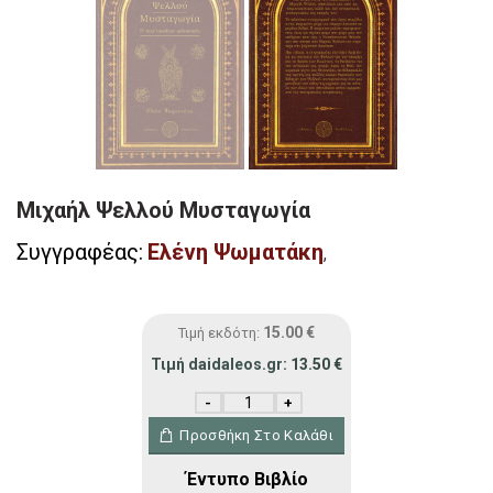
Μιχαήλ Ψελλού Μυσταγωγία
Συγγραφέας:
Ελένη Ψωματάκη
,
15.00
€
Τιμή εκδότη:
Τιμή daidaleos.gr:
13.50
€
Μιχαήλ Ψελλού Μυσταγωγία ποσότητα
Προσθήκη Στο Καλάθι
Έντυπο Βιβλίο