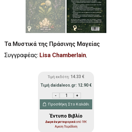
Τα Μυστικά της Πράσινης Μαγείας
Συγγραφέας:
Lisa Chamberlain
,
14.33
€
Τιμή εκδότη:
Τιμή daidaleos.gr:
12.90
€
Τα Μυστικά της Πράσινης Μαγείας ποσότ
Προσθήκη Στο Καλάθι
Έντυπο Βιβλίο
Δωρεάν μεταφορικά
από 18€
Αμεση Παράδοση