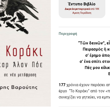
Έντυπο Βιβλίο
Δωρεάν μεταφορικά
από 18€
Αμεση Παράδοση
Περιγραφή
“Τῶν δεινῶν”, εἶ
Πειρασμὸς ἢ κα
σ’ ἔρημο ἀπ
σ’ ἕνα σπίτι στ
Πές μου εἰλι
177
χρόνια έχουν περάσει απ
έργο
“Το Κοράκι” από τον «
συνεχίζει να γητεύει, να εμ
θέματα που αγγίζει – τον έρ
μεταφυσικό.