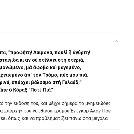
πα, “προφήτη! Δαίμονα, πουλὶ ἢ ἀγύρτη!
ταιγίδα κι ἂν σὲ στέλνει στὴ στεριά,
ομονώμενο, μὰ ἄφοβο καὶ μαγεμένο,
οιχειωμένο ἀπ’ τὸν Τρόμο, πές μου πιὰ.
κρινά, ὑπάρχει βάλσαμο στὴ Γαλαάδ;”
Εἶπε ὁ Κόραξ “Ποτὲ Πιά.”
ό την έκδοση του, και μέχρι σήμερα το μνημειώδες
πατριάρχη» του γοτθικού τρόμου Έντγκαρ Άλαν Πόε,
πνέει όπως και να προβληματίζει πάνω στα μεγάλα
ωτα, την ματαιότητα, τον θάνατο και το