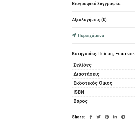
Βιογραφικό Συγγραφέα
Ο συγγραφέας και ψυχοθεραπ
Αξιολογήσεις (0)
μετάφραση πιστή στο τραγικ
αναλυτική συνάντηση με τον
“Ποτέ Πια” του Κορακιού…
Περιεχόμενα
Το ποίημα εικονοποιεί με 
Κατηγορίες:
Ποίηση
,
Εσωτερικ
Σελίδες
Διαστάσεις
Εκδοτικός Οίκος
ISBN
Βάρος
Share