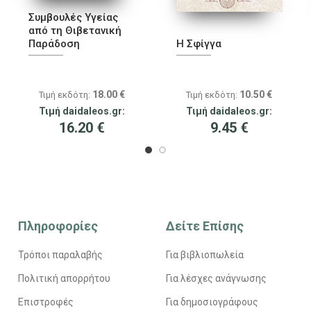
Συμβουλές Υγείας
από τη Θιβετανική
Παράδοση
Η Σφίγγα
18.00
€
10.50
€
Τιμή εκδότη:
Τιμή εκδότη:
Τιμή daidaleos.gr:
Τιμή daidaleos.gr:
16.20
€
9.45
€
Πληροφορίες
Δείτε Επίσης
Τρόποι παραλαβής
Για βιβλιοπωλεία
Πολιτική απορρήτου
Για λέσχες ανάγνωσης
Επιστροφές
Για δημοσιογράφους