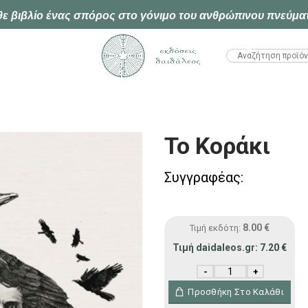
ε βιβλίο ένας σπόρος στο γόνιμο του ανθρώπινου πνεύμα
HTML1
Το Κοράκι
Συγγραφέας:
8.00
€
Τιμή εκδότη:
Τιμή daidaleos.gr:
7.20
€
Το Κοράκι ποσότητα
Προσθήκη Στο Καλάθι