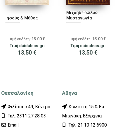
Μιχαήλ Ψελλού
Ιησούς & Μύθος
Μυσταγωγία
15.00
€
15.00
€
Τιμή εκδότη:
Τιμή εκδότη:
Τιμή daidaleos.gr:
Τιμή daidaleos.gr:
13.50
€
13.50
€
Θεσσαλονίκη
Αθήνα
Φιλίππου 49, Κέντρο
Κωλέττη 15 & Εμ.
Τηλ: 2311 27 28 03
Μπενάκη, Εξάρχεια
Εmail:
Τηλ: 21 10 12 6900