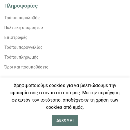
Πληροφορίες
Τρόποι παραλαβής
Πολιτική απορρήτου
Επιστροφές
Τρόποι παραγγελίας
Τρόποι πληρωμής
Όροι και προϋποθέσεις
Δείτε Επίσης
Χρησιμοποιούμε cookies για να βελτιώσουμε την
εμπειρία σας στον ιστότοπό μας. Με την περιήγηση
Για βιβλιοπωλεία
σε αυτόν τον ιστότοπο, αποδέχεστε τη χρήση των
Για λέσχες ανάγνωσης
cookies από εμάς.
Για δημοσιογράφους
ΔΈΧΟΜΑΙ
Για βιβλιοφιλικές ομάδες