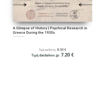
A Glimpse of History | Psychical Research in
Greece During the 1930s
8.00
€
Τιμή εκδότη:
7.20
€
Τιμή daidaleos.gr: