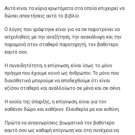
Αυτά είναι τα κύρια ερωτήµατα στα οποία επιχειρεί να
δώσει απαντήσεις αυτό το βιβλίο.
Ο λόγος που γράφτηκε είναι για να σε παροτρύνει να
ασχοληθείς µε την αναζήτηση, την ανακάλυψη και την
παραµονή στον σταθερό παρατηρητή, τον βαθύτερο
εαυτό σου.
Η συνειδητότητα, η επίγνωση, είναι ίσως το µόνο
πράγµα που έχουµε κοινό ως άνθρωποι. Το µόνο που
διαισθητικά µπορούµε να αποδεχθούµε ότι είναι
εξίσου σταθερό και αναλλοίωτο σε µένα και σε σένα.
Η ουσία της ύπαρξης, η επίγνωση, είναι για τον
καθέναν δώρο και καθήκον. Ελευθερία µα και ευθύνη.
Πρώτα να αναγνωρίσεις βιωµατικά τον βαθύτερο
εαυτό σου ως καθαρή επίγνωση και στη συνέχεια να