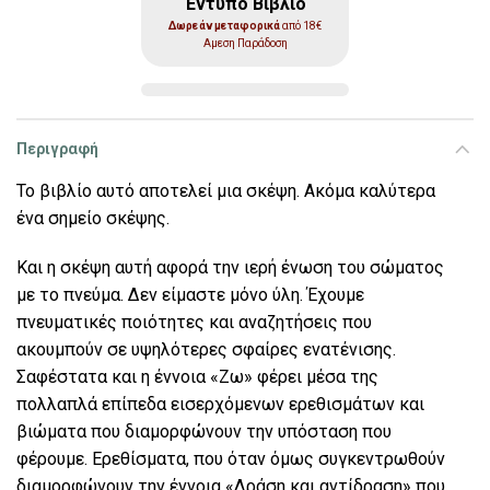
Έντυπο Βιβλίο
Δωρεάν μεταφορικά
από 18€
Αμεση Παράδοση
Περιγραφή
Το βιβλίο αυτό αποτελεί µια σκέψη. Ακόµα καλύτερα
ένα σηµείο σκέψης.
Και η σκέψη αυτή αφορά την ιερή ένωση του σώµατος
µε το πνεύµα. Δεν είµαστε µόνο ύλη. Έχουµε
πνευµατικές ποιότητες και αναζητήσεις που
ακουµπούν σε υψηλότερες σφαίρες ενατένισης.
Σαφέστατα και η έννοια «Ζω» φέρει µέσα της
πολλαπλά επίπεδα εισερχόµενων ερεθισµάτων και
βιώµατα που διαµορφώνουν την υπόσταση που
φέρουµε. Ερεθίσµατα, που όταν όµως συγκεντρωθούν
διαµορφώνουν την έννοια «Δράση και αντίδραση» που