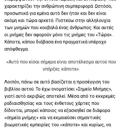
χαρακτηρίζει την ανθρώπινη συµπεριφορά. Ωστόσο,
προσωπικά για εµένα αυτό δεν ήταν και δεν είναι
ακόµη και τώρα αρκετό. Πιστεύω στην αλληλουχία
των µνηµών που κουβαλά ένας άνθρωπος. Και αυτές
οι µνήµες δεν αφορούν µόνο τις µνήµες του «Τώρα».
Κάποτε, κάπου διάβασα ένα πραγµατικά υπέροχο
απόφθεγµα.
«Αυτό που είσαι σήµερα είναι αποτέλεσµα αυτού που
υπήρξες κάποτε».
Λοιπόν, πάνω σε αυτό βασίζεται η προσέγγιση του
βιβλίου αυτού. Το έχω ονοµατίσει «Σηµείο Μνήµης»,
γιατί αυτό ακριβώς αποτελεί. Μέσα από το εκκρεµές
ραδιαισθησίας και τους ένθετους χάρτες που
δίδονται, µπορεί κάποιος να εξασκηθεί σε διάφορα
«σηµεία µνήµης» και να εκµαιεύσει σηµαντικές
βιωµατικές εµπειρίες του «κάποτε» και κυρίως, να