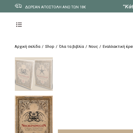
"Κάθ
ΔΩΡΕΑΝ ΑΠΟΣΤΟΛΗ ΑΝΩ ΤΩΝ 18€
Αρχική σελίδα
Shop
Όλα τα βιβλία
Νους
Εναλλακτική έρε