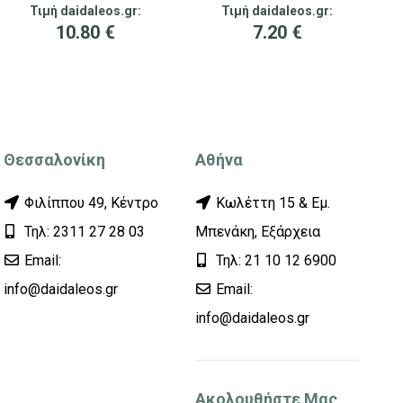
Τιμή daidaleos.gr:
Τιμή daidaleos.gr:
10.80
€
7.20
€
Θεσσαλονίκη
Αθήνα
Φιλίππου 49, Κέντρο
Κωλέττη 15 & Εμ.
Τηλ: 2311 27 28 03
Μπενάκη, Εξάρχεια
Εmail:
Τηλ: 21 10 12 6900
info@daidaleos.gr
Εmail:
info@daidaleos.gr
Ακολουθήστε Μας