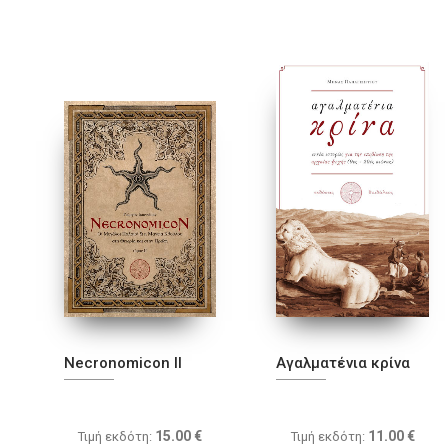
Necronοmicοn ΙΙ
Αγαλματένια κρίνα
15.00
€
11.00
€
Τιμή εκδότη:
Τιμή εκδότη: