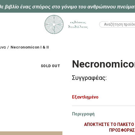
ε βιβλίο ένας σπόρος στο γόνιμο του ανθρώπινου πνεύμα
HTML1
υνα
Necronomicon I & II
Necronomicon 
SOLD OUT
Συγγραφέας:
Εξαντλημένο
Περιγραφή
ΑΠΟΚΤΉΣΤΕ ΤΟ ΠΑΚΈΤΟ Τ
ΠΡΟΣΦΟΡΆΣ,