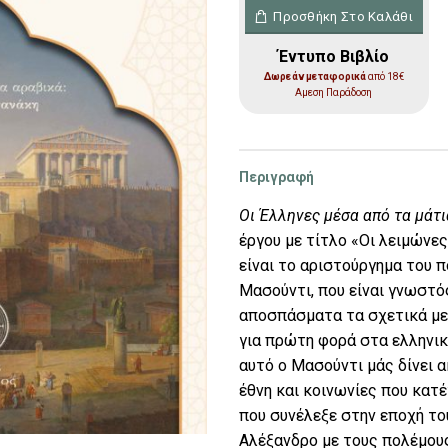
Οι Έλληνες μέσα από τα
Προσθήκη Στο Καλάθι
Έντυπο Βιβλίο
Δωρεάν μεταφορικά
από 18€
Αμεση Παράδοση
Περιγραφή
Ο
ι Έλληνες μέσα από τα μάτ
έργου με τίτλο
«Οι λειμώνες
είναι το αριστούργημα του 
Μασούντι, που είναι γνωστό
αποσπάσματα τα σχετικά με
για πρώτη φορά στα ελληνικ
αυτό ο Μασούντι μάς δίνει α
έθνη και κοινωνίες που κατ
που συνέλεξε στην εποχή του
Αλέξανδρο με τους πολέμους