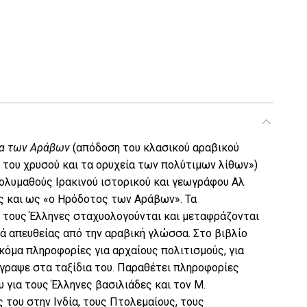
 μάτια των Αράβων ποσότητα
ια των Αράβων
(απόδοση του κλασικού αραβικού
 του χρυσού και τα ορυχεία των πολύτιμων λίθων»
)
πολυμαθούς Ιρακινού ιστορικού και γεωγράφου Αλ
ς και ως «ο Ηρόδοτος των Αράβων». Τα
 τους Έλληνες σταχυολογούνται και μεταφράζονται
ά απευθείας από την αραβική γλώσσα. Στο βιβλίο
κόμα πληροφορίες για αρχαίους πολιτισμούς, για
έγραψε στα ταξίδια του. Παραθέτει πληροφορίες
 για τους Έλληνες βασιλιάδες και τον Μ.
 του στην Ινδία, τους Πτολεμαίους, τους