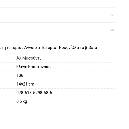
ούπολης, τους Αυτοκράτορες του Βυζαντίου μετά
στορία της Αλεξάνδρειας και του φάρου της.
πουδαία κλασικά έργα της αραβικής γραμματείας,
ικής εγκυκλοπαίδειας.
τη ιστορία
,
Άγνωστη Ιστορία
,
Νους
,
Όλα τα βιβλία
Αλ Μασούντι
Ελένη Καπετανάκη
106
14×21 cm
978-618-5298-58-6
0.5 kg