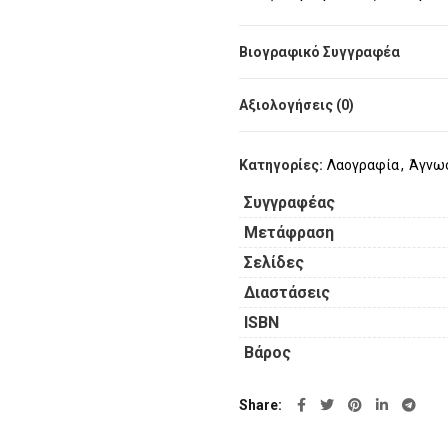
βασιλιάδες της Κωνσταντιν
την έλευση του Ισλάμ, την ι
Βιογραφικό Συγγραφέα
Θεωρείται ένα από τα πιο σ
ένα είδος παγκόσμιας ιστορ
Αξιολογήσεις (0)
Κατηγορίες:
Λαογραφία
,
Άγνωσ
Συγγραφέας
Μετάφραση
Σελίδες
Διαστάσεις
ISBN
Βάρος
Share