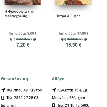
Η Φιλοσοφία της
Μελαγχολίας
Πέτρα & Ξίφος
8.00
€
17.00
€
Τιμή εκδότη:
Τιμή εκδότη:
Τιμή daidaleos.gr:
Τιμή daidaleos.gr:
7.20
€
15.30
€
Θεσσαλονίκη
Αθήνα
Φιλίππου 49, Κέντρο
Κωλέττη 15 & Εμ.
Τηλ: 2311 27 28 03
Μπενάκη, Εξάρχεια
Εmail:
Τηλ: 21 10 12 6900