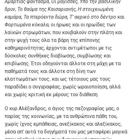
Αμαρτίας φάντασμα, Οι μάγισσες, Υπό την βασιλικήν
δρυν, Το θαύμα της Καισαριανής, Η στοιχειωμένη
καμάρα, Τα πτερόεντα δώρα, Τ’ αερικό στο δέντρο
και
Φορτωμένα κόκαλα,
οι ήρωες και οι ηρωίδες των
λαϊκών στρωμάτων, που κουβαλούν στην πλάτη και
στην ψυχή τους όλα τα βάρη της επίπονης
καθημερινότητας, έρχονται αντιμέτωποι με τις
δύσκολες συνθήκες διαβίωσης, συμβίωσης και
επιβίωσης. Έτσι οδηγούνται άλλοτε στη μάχη με τα
παθήματά τους και άλλοτε στη δίνη των
ελαττωμάτων τους
.
και ως τέτοιους μας τους
παραδίδει ο συγγραφέας, χωρίς ωραιοποίηση, αλλά
και χωρίς κριτική εκ μέρους του διάθεση.
Ο κυρ Αλέξανδρος, ο άγιος της πεζογραφίας μας, ο
παρίας της κοινωνίας, με τα ανθρώπινα πάθη του,
χωρίς ίχνος εμπάθειας, ανεξίκακος και αλεξίκακος,
μέσα απ’ αυτά τα διηγήματά του μας μεταφέρει μαγικά