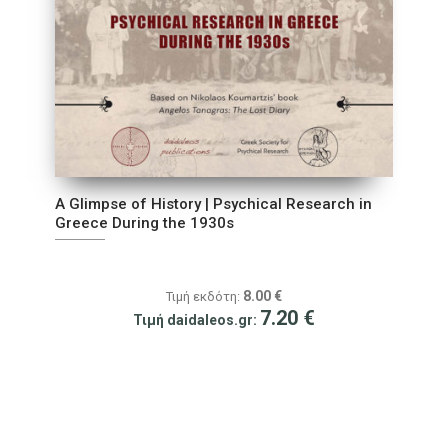
A Glimpse of History | Psychical Research in
Greece During the 1930s
8.00
€
Τιμή εκδότη:
7.20
€
Τιμή daidaleos.gr: