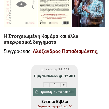
Η Στοιχειωμένη Καμάρα και άλλα
υπερφυσικά διηγήματα
Συγγραφέας:
Αλέξανδρος Παπαδιαμάντης
,
13.77
€
Τιμή εκδότη:
Τιμή daidaleos.gr:
12.40
€
Η Στοιχειωμένη Καμάρα και άλλα υπερφυ
Προσθήκη Στο Καλάθι
Έντυπο Βιβλίο
Δωρεάν μεταφορικά
από 18€