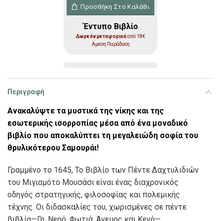
Το Βιβλίο των Πέντε Δαχτυλιδιών ποσότ
Προσθήκη Στο Καλάθι
Έντυπο Βιβλίο
Δωρεάν μεταφορικά
από 18€
Αμεση Παράδοση
Περιγραφή
Ανακαλύψτε τα μυστικά της νίκης και της
εσωτερικής ισορροπίας μέσα από ένα μοναδικό
βιβλίο που αποκαλύπτει τη μεγαλειώδη σοφία του
θρυλικότερου Σαμουράι!
Γραμμένο το 1645, Το Βιβλίο των Πέντε Δαχτυλιδιών
του Μιγιαμότο Μουσάσι είναι ένας διαχρονικός
οδηγός στρατηγικής, φιλοσοφίας και πολεμικής
τέχνης. Οι διδασκαλίες του, χωρισμένες σε πέντε
βιβλία—Γη, Νερό, Φωτιά, Άνεμος και Κενό—