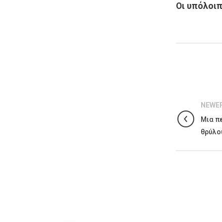
Οι υπόλοιπ
NEWE
Μια π
θρύλο