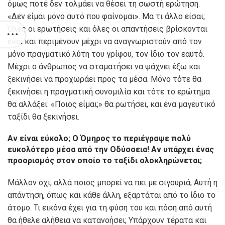
όμως ποτέ δεν τολμάει να θέσει τη σωστή ερώτηση.
«Δεν είμαι μόνο αυτό που φαίνομαι». Μα τι άλλο είσαι;
Όλες οι ερωτήσεις και όλες οι απαντήσεις βρίσκονται
εκεί και περιμένουν μέχρι να αναγνωριστούν από τον
μόνο πραγματικό λύτη του γρίφου, τον ίδιο τον εαυτό.
Μέχρι ο άνθρωπος να σταματήσει να ψάχνει έξω και
ξεκινήσει να προχωράει προς τα μέσα. Μόνο τότε θα
ξεκινήσει η πραγματική συνομιλία και τότε το ερώτημα
θα αλλάξει: «Ποιος είμαι;» θα ρωτήσει, και ένα μαγευτικό
ταξίδι θα ξεκινήσει.
Αν είναι εύκολο; Ο Όμηρος το περιέγραψε πολύ
ευκολότερο μέσα από την Οδύσσεια! Αν υπάρχει ένας
προορισμός στον οποίο το ταξίδι ολοκληρώνεται;
Μάλλον όχι, αλλά ποιος μπορεί να πει με σιγουριά; Αυτή η
απάντηση, όπως και κάθε άλλη, εξαρτάται από το ίδιο το
άτομο. Τι εικόνα έχει για τη φύση του και πόση από αυτή
θα ήθελε αλήθεια να κατανοήσει; Υπάρχουν τέρατα και