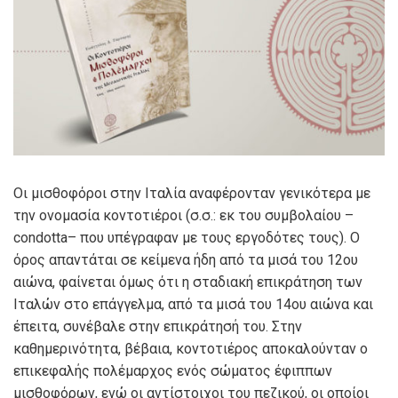
Οι μισθοφόροι στην Ιταλία αναφέρονταν γενικότερα με
την ονομασία κοντοτιέροι (σ.σ.: εκ του συμβολαίου –
condotta
– που υπέγραφαν με τους εργοδότες τους). Ο
όρος απαντάται σε κείμενα ήδη από τα μισά του 12ου
αιώνα, φαίνεται όμως ότι η σταδιακή επικράτηση των
Ιταλών στο επάγγελμα, από τα μισά του 14ου αιώνα και
έπειτα, συνέβαλε στην επικράτησή του. Στην
καθημερινότητα, βέβαια, κοντοτιέρος αποκαλούνταν ο
επικεφαλής πολέμαρχος ενός σώματος έφιππων
μισθοφόρων, ενώ οι αντίστοιχοι του πεζικού, οι οποίοι