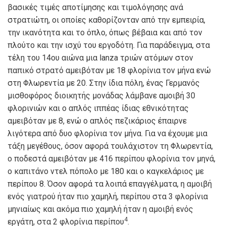
βασικές τιμές αποτίμησης και τιμολόγησης ανά
στρατιώτη, οι οποίες καθορίζονταν από την εμπειρία,
την ικανότητα και το όπλο, όπως βέβαια και από τον
πλούτο και την ισχύ του εργοδότη. Για παράδειγμα, στα
τέλη του 14ου αιώνα μια
lanza
τριών ατόμων στον
παπικό στρατό αμειβόταν με 18 φλορίνια
τον μήνα ενώ
στη Φλωρεντία με 20. Στην ίδια πόλη, ένας Γερμανός
μισθοφόρος διοικητής μονάδας λάμβανε αμοιβή 30
φλορινιών και ο απλός ιππέας ίδιας εθνικότητας
αμειβόταν με 8, ενώ ο απλός πεζικάριος έπαιρνε
λιγότερα από δυο φλορίνια τον μήνα. Για να έχουμε μια
τάξη μεγέθους, όσον αφορά τουλάχιστον τη Φλωρεντία,
ο
ποδεστά
αμειβόταν με 416 περίπου φλορίνια τον μηνά,
ο
καπιτάνο ντελ πόπολο
με 180 και ο καγκελάριος με
περίπου 8. Όσον αφορά τα λοιπά επαγγέλματα, η αμοιβή
ενός γιατρού ήταν πιο χαμηλή, περίπου στα 3 φλορίνια
μηνιαίως και ακόμα πιο χαμηλή ήταν η αμοιβή ενός
4
εργάτη, στα 2 φλορίνια περίπου
.