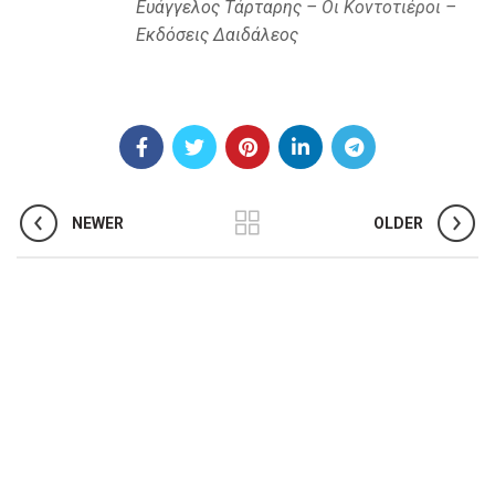
Ευάγγελος Τάρταρης –
Οι Κοντοτιέροι
–
Εκδόσεις Δαιδάλεος
NEWER
OLDER