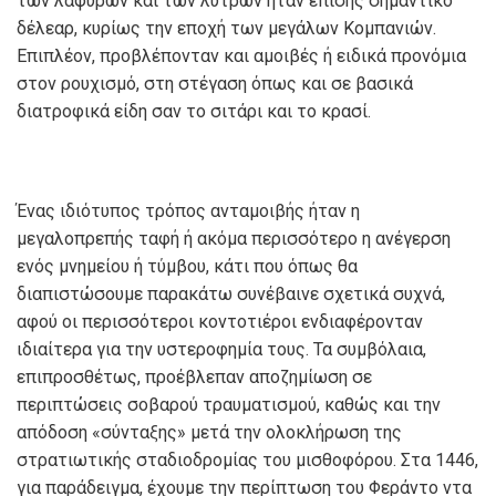
των λαφύρων και των λύτρων ήταν επίσης σημαντικό
δέλεαρ, κυρίως την εποχή των μεγάλων Κομπανιών.
Επιπλέον, προβλέπονταν και αμοιβές ή ειδικά προνόμια
στον ρουχισμό, στη στέγαση όπως και σε βασικά
διατροφικά είδη σαν το σιτάρι και το κρασί.
Ένας ιδιότυπος τρόπος ανταμοιβής ήταν η
μεγαλοπρεπής ταφή ή ακόμα περισσότερο η ανέγερση
ενός μνημείου ή τύμβου, κάτι που όπως θα
διαπιστώσουμε παρακάτω συνέβαινε σχετικά συχνά,
αφού οι περισσότεροι κοντοτιέροι ενδιαφέρονταν
ιδιαίτερα για την υστεροφημία τους. Τα συμβόλαια,
επιπροσθέτως, προέβλεπαν αποζημίωση σε
περιπτώσεις σοβαρού τραυματισμού, καθώς και την
απόδοση «σύνταξης» μετά την ολοκλήρωση της
στρατιωτικής σταδιοδρομίας του μισθοφόρου. Στα 1446,
για παράδειγμα, έχουμε την περίπτωση του Φεράντο ντα