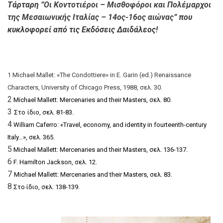
Τάρταρη ”
Οι Κοντοτιέροι – Μισθοφόροι και Πολέμαρχοι
της Μεσαιωνικής Ιταλίας – 14ος-16ος αιώνας
” που
κυκλοφορεί από τις Εκδόσεις Δαιδάλεος!
1
Michael Mallet: «The Condottiere» in E. Garin (ed.)
Renaissance
Characters
, University of Chicago Press, 1988,
σελ
. 30.
2
Michael Mallett: Mercenaries and their Masters
,
σελ
. 80.
3
Στο
ίδιο
,
σελ
. 81-83
.
4
William Caferro: «
T
ravel, economy, and identity in fourteenth-century
Italy…»,
σελ
.
36
5.
5
Michael Mallett: Mercenaries and their Masters,
σελ
. 136-137.
6
F. Hamilton Jackson,
σελ
. 12
.
7
Michael Mallett: Mercenaries and their Masters,
σελ
. 83
.
8
Στο ίδιο, σελ. 138-139.