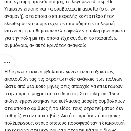
από έγκαιρη προειδοποίηση, τα λεγόμενα
di rispetto
.
Υπήρχαν επίσης και τα συμβόλαια
in aspetto
(σ.σ.: εν
αναμονή), στα οποία ο επικεφαλής κοντοτιέρο ήταν
ελεύθερος να συμμετέχει σε οποιαδήποτε πολεμική
επιχείρηση επιθυμούσε αλλά όφειλε να πολεμήσει άμεσα
για την πόλη με την οποία είχε συνάψει το παραπάνω
συμβόλαιο, αν αυτό κρινόταν αναγκαίο.
Η διάρκεια των συμβολαίων γενικότερα αυξανόταν,
ακολουθώντας τις στρατιωτικές ανάγκες των πόλεων,
ώστε από μερικούς μήνες στις απαρχές να επεκταθούν
στην πορεία μέχρι και στα δυο έτη. Στα τέλη του 15ου
αιώνα, εμφανίστηκαν πιο ευέλικτες μορφές συμβολαίων
στα οποία ο αριθμός ή το είδος τους στρατεύματος δεν
καθορίζονταν επακριβώς. Αυτά αφορούσαν έμπειρους
πολέμαρχους, στους οποίους προσφερόταν η διακριτική
ευχέρεια να στελεχώσουν το στράτευμά τους δίχως