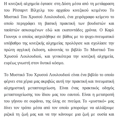
Η κινεζική αλχημεία έφτασε στη Δύση μέσα από τη μετάφραση
του Ρίτσαρντ Βίλχελμ του αρχαίου κινεζικού κειμένου
Το
Μυστικό Του Χρυσού Λουλουδιού
, ένα χειρόγραφο κείμενο το
οποίο περιγράφει τη βασική πρακτική των βουδιστών και
ταοϊστών ασκουμένων εδώ και εκατοντάδες χρόνια. Ο Καρλ
Γιουνγκ ο οποίος ασχολήθηκε σε βάθος με το ψυχο-πνευματικό
υπόβαθρο της κινεζικής αλχημείας προλόγισε και σχολίασε την
πρώτη αγγλική έκδοση, κάνοντάς το βιβλίο
Το Μυστικό Του
Χρυσού Λουλουδιού,
και γενικότερα την κινεζική αλχημεία,
ευρέως γνωστή στον δυτικό κόσμο.
Το Μυστικό Του Χρυσού Λουλουδιού
είναι ένα βιβλίο το οποίο
φέρνει στα χέρια μας ακριβώς αυτή την πρακτική και πνευματική
αλχημιστική μεταστοιχείωση. Είναι ένας πρακτικός οδηγός
μεταστοιχείωσης του ίδιου μας του εαυτού. Είναι η μετατροπή
του γήινου σε ουράνιο, της ύλης σε πνεύμα. Το «μυστικό» μας
δίνει τον τρόπο μέσα από τον οποίο μπορούμε να αλλάξουμε
ριζικά τη ζωή μας και να την κάνουμε μια ζωή με ουσία και