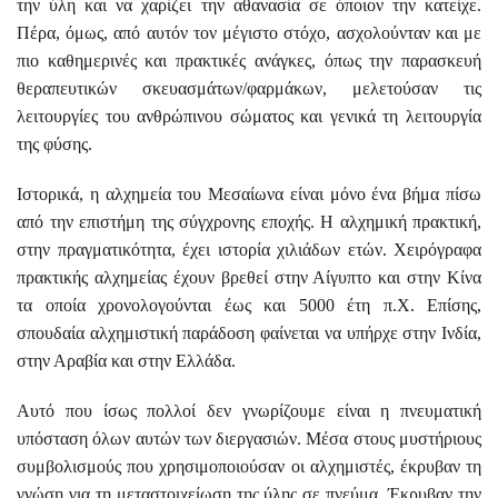
την ύλη και να χαρίζει την αθανασία σε όποιον την κατείχε.
Πέρα, όμως, από αυτόν τον μέγιστο στόχο, ασχολούνταν και με
πιο καθημερινές και πρακτικές ανάγκες, όπως την παρασκευή
θεραπευτικών σκευασμάτων/φαρμάκων, μελετούσαν τις
λειτουργίες του ανθρώπινου σώματος και γενικά τη λειτουργία
της φύσης.
Ιστορικά, η αλχημεία του Μεσαίωνα είναι μόνο ένα βήμα πίσω
από την επιστήμη της σύγχρονης εποχής. Η αλχημική πρακτική,
στην πραγματικότητα, έχει ιστορία χιλιάδων ετών. Χειρόγραφα
πρακτικής αλχημείας έχουν βρεθεί στην Αίγυπτο και στην Κίνα
τα οποία χρονολογούνται έως και 5000 έτη π.Χ. Επίσης,
σπουδαία αλχημιστική παράδοση φαίνεται να υπήρχε στην Ινδία,
στην Αραβία και στην Ελλάδα.
Αυτό που ίσως πολλοί δεν γνωρίζουμε είναι η πνευματική
υπόσταση όλων αυτών των διεργασιών. Μέσα στους μυστήριους
συμβολισμούς που χρησιμοποιούσαν οι αλχημιστές, έκρυβαν τη
γνώση για τη μεταστοιχείωση της ύλης σε πνεύμα. Έκρυβαν την