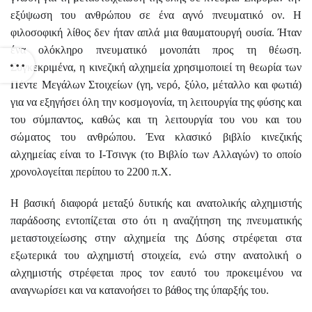
εξύψωση του ανθρώπου σε ένα αγνό πνευματικό ον. Η
φιλοσοφική λίθος δεν ήταν απλά μια θαυματουργή ουσία. Ήταν
ένα ολόκληρο πνευματικό μονοπάτι προς τη θέωση.
Συγκεκριμένα, η κινεζική αλχημεία χρησιμοποιεί τη θεωρία των
Πέντε Μεγάλων Στοιχείων (γη, νερό, ξύλο, μέταλλο και φωτιά)
για να εξηγήσει όλη την κοσμογονία, τη λειτουργία της φύσης και
του σύμπαντος, καθώς και τη λειτουργία του νου και του
σώματος του ανθρώπου. Ένα κλασικό βιβλίο κινεζικής
αλχημείας είναι το
Ι-Τσινγκ (το Βιβλίο των Αλλαγών)
το οποίο
χρονολογείται περίπου το 2200 π.Χ.
Η βασική διαφορά μεταξύ δυτικής και ανατολικής αλχημιστής
παράδοσης εντοπίζεται στο ότι η αναζήτηση της πνευματικής
μεταστοιχείωσης στην αλχημεία της Δύσης στρέφεται στα
εξωτερικά του αλχημιστή στοιχεία, ενώ στην ανατολική ο
αλχημιστής στρέφεται προς τον εαυτό του προκειμένου να
αναγνωρίσει και να κατανοήσει το βάθος της ύπαρξής του.