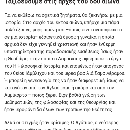
Ταξιδεύουμε στις αρχές του 6ου αιώνα
Για να εκθέσω τα σχετικά ζητήματα, θα ξεκινήσω με μια
ιστορία. Στις αρχές του έκτου αιώνα, υπήρχε μια πάρα
πολύ έξυπνη, μορφωμένη και –όπως είναι αναπόφευκτο
σε μια ιστορία– εξαιρετικά όμορφη γυναίκα, η οποία
αρχικά δεν είχε γεννηθεί χριστιανή και ήταν ένθερμη
υποστηρίκτρια της παραδοσιακής ευσέβειας. Ίσως ήταν
η Θεοδώρα, στην οποία ο Δαμάσκιος αφιέρωσε το έργο
του Η Φιλοσοφική Ιστορία, και επομένως ήταν απόγονος
του θείου Ιάμβλιχου και του ιερέα βασιλιά Σαμσιγέραμου.
Ή μπορεί η γενεαλογία της να ήταν διαφορετική, ίσως να
καταγόταν από τον Αγλαόφαμο ή ακόμα και από τον
Αμμίκαρτο – ποιος ξέρει. Είχε βαθιά γνώση των
μαθηματικών, της φιλοσοφίας και της θεουργίας και
ήταν ιεροφάντιδα όλων των τρόπων της θεότητας.
Αλλά οι στιγμές ήταν κρίσιμες. Ο Αγάπιος, ο νεότερος
από τους μαθητές του Πρόκλου, ο οποίος δίδασκε στο