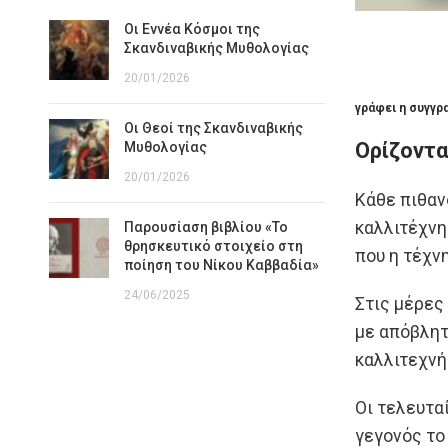
Οι Εννέα Κόσμοι της
Σκανδιναβικής Μυθολογίας
20/01/2026
γράφει η συγγρ
Οι Θεοί της Σκανδιναβικής
Ορίζοντα
Μυθολογίας
20/01/2026
Κάθε πιθαν
καλλιτέχνη
Παρουσίαση βιβλίου «Το
θρησκευτικό στοιχείο στη
που η τέχν
ποίηση του Νίκου Καββαδία»
24/06/2025
Στις μέρες
με απόβλητ
καλλιτεχνή
Οι τελευτα
γεγονός το