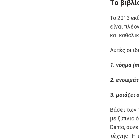
Tο βιβλίο
To 2013 εκδ
είναι πλέο
και καθολι
Αυτές οι ιδ
1. νόημα (
2. ενσωμά
3. μοιάζει 
Βάσει των 
με ξύπνιο ό
Danto, συν
τέχνης . Η 