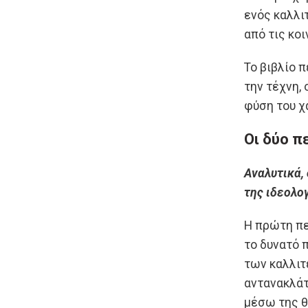
ενός καλλι
από τις κο
Το βιβλίο π
την τέχνη,
φύση του χ
Οι δύο π
Αναλυτικά, 
της ιδεολογ
Η πρώτη πε
το δυνατό 
των καλλιτ
αντανακλάτ
μέσω της 