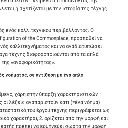
 ένα απλό αντικείμενο διατυπώνοντας την
λεται ή σχετίζεται με την ιστορία της τέχνης
ς ενός καλλιτεχνικού περιβάλλοντος. Ο
iguration of the Commonplace, προσπαθεί να
ενός καλλιτεχνήματος και να αναδιατυπώσει
έργα τέχνης διαφοροποιούνται από τα απλά
 της «αναφορικότητας».
νός νοήματος, σε αντίθεση με ένα απλό
είμενο, χάρη στην ύπαρξη χαρακτηριστικών
 οι λέξεις αναπαριστούν κάτι (=ένα νόημα)
 καταστατικό του έργου τέχνης περιγράφεται ως
ικό χαρακτήρα), 2. ορίζεται από την μορφή και
ο θεατής πρέπει να ερμηνεύει σωστά την μορφή