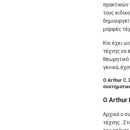
πρακτικών 
τους ειδικ
δημιουργεί
μορφές τέχ
Και έχει ω
τέχνης να ε
θεωρητικό 
γενικά, έχ
Ο Arthur C.
συστηματικά
Ο Arthur
Αρχικά ο σ
τέχνης . Στ