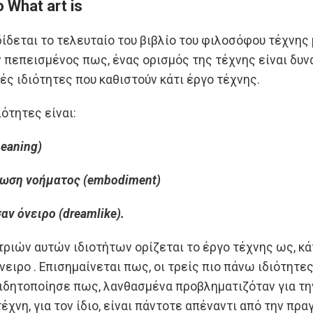
 What art is
ίδεται το τελευταίο του βιβλίο του φιλοσόφου τέχνης μ
ν πεπεισμένος πως, ένας ορισμός της τέχνης είναι δυ
κές ιδιότητες που καθιστούν κάτι έργο τέχνης.
ιότητες είναι:
meaning)
τωση νοήματος (embodiment)
σαν όνειρο (dreamlike).
τριών αυτών ιδιοτήτων ορίζεται το έργο τέχνης ως, κά
νειρο . Επισημαίνεται πως, οι τρείς πιο πάνω ιδιότητε
ειδητοποίησε πως, λανθασμένα προβληματιζόταν για τ
τέχνη, για τον ίδιο, είναι πάντοτε απέναντι από την πρα