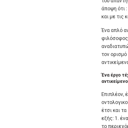
του απάντη
άποψη ότι 
και με τις 
Ένα απλό α
φιλόσοφος 
αναδιατυπώ
τον ορισμό
αντικείμεν
Ένα έργο τέ
αντικείμενο
Επιπλέον, 
οντολογικο
έτσι και τ
εξής: 1. έν
το περιεχό