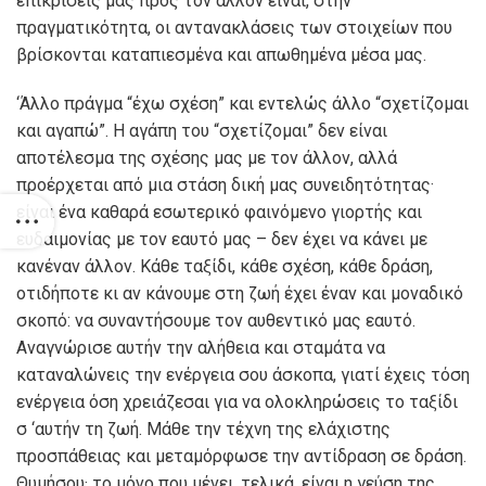
επικρίσεις μας προς τον άλλον είναι, στην
πραγματικότητα, οι αντανακλάσεις των στοιχείων που
βρίσκονται καταπιεσμένα και απωθημένα μέσα μας.
‘Άλλο πράγμα “έχω σχέση” και εντελώς άλλο “σχετίζομαι
και αγαπώ”. Η αγάπη του “σχετίζομαι” δεν είναι
αποτέλεσμα της σχέσης μας με τον άλλον, αλλά
προέρχεται από μια στάση δική μας συνειδητότητας·
είναι ένα καθαρά εσωτερικό φαινόμενο γιορτής και
ευδαιμονίας με τον εαυτό μας – δεν έχει να κάνει με
κανέναν άλλον. Κάθε ταξίδι, κάθε σχέση, κάθε δράση,
οτιδήποτε κι αν κάνουμε στη ζωή έχει έναν και μοναδικό
σκοπό: να συναντήσουμε τον αυθεντικό μας εαυτό.
Αναγνώρισε αυτήν την αλήθεια και σταμάτα να
καταναλώνεις την ενέργεια σου άσκοπα, γιατί έχεις τόση
ενέργεια όση χρειάζεσαι για να ολοκληρώσεις το ταξίδι
σ ‘αυτήν τη ζωή. Μάθε την τέχνη της ελάχιστης
προσπάθειας και μεταμόρφωσε την αντίδραση σε δράση.
Θυμήσου· το μόνο που μένει, τελικά, είναι η γεύση της