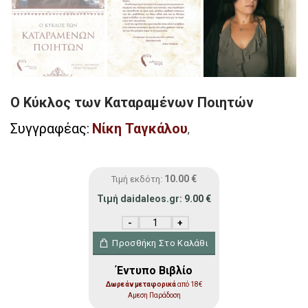
Ο Κύκλος των Καταραμένων Ποιητών
Συγγραφέας:
Νίκη Ταγκάλου
,
10.00
€
Τιμή εκδότη:
Τιμή daidaleos.gr:
9.00
€
Ο Κύκλος των Καταραμένων Ποιητών ποσ
Προσθήκη Στο Καλάθι
Έντυπο Βιβλίο
Δωρεάν μεταφορικά
από 18€
Αμεση Παράδοση