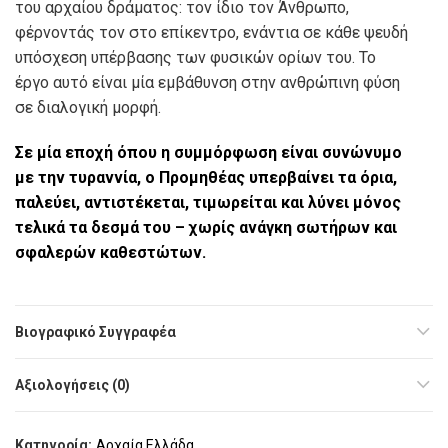
του αρχαίου δράματος: τον ίδιο τον Άνθρωπο,
φέρνοντάς τον στο επίκεντρο, ενάντια σε κάθε ψευδή
υπόσχεση υπέρβασης των φυσικών ορίων του. Το
έργο αυτό είναι μία εμβάθυνση στην ανθρώπινη φύση
σε διαλογική μορφή.
Σε µία εποχή όπου η συµµόρφωση είναι συνώνυµο
µε την τυραννία, ο Προµηθέας υπερβαίνει τα όρια,
παλεύει, αντιστέκεται, τιµωρείται και λύνει µόνος
τελικά τα δεσµά του – χωρίς ανάγκη σωτήρων και
σφαλερών καθεστώτων.
Βιογραφικό Συγγραφέα
Αξιολογήσεις (0)
Κατηγορία:
Αρχαία Ελλάδα